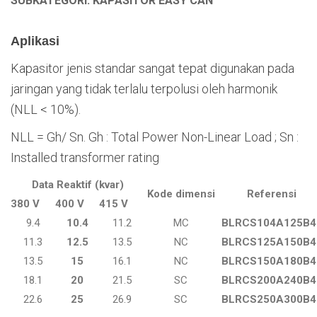
SUBKATEGORI: KAPASITOR EASY CAN
Aplikasi
Kapasitor jenis standar sangat tepat digunakan pada
jaringan yang tidak terlalu terpolusi oleh harmonik
(NLL < 10%).
NLL = Gh/ Sn. Gh : Total Power Non-Linear Load ; Sn :
Installed transformer rating
Data Reaktif (kvar)
Kode dimensi
Referensi
380 V
400 V
415 V
9.4
10.4
11.2
MC
BLRCS104A125B4
11.3
12.5
13.5
NC
BLRCS125A150B4
13.5
15
16.1
NC
BLRCS150A180B4
18.1
20
21.5
SC
BLRCS200A240B4
22.6
25
26.9
SC
BLRCS250A300B4